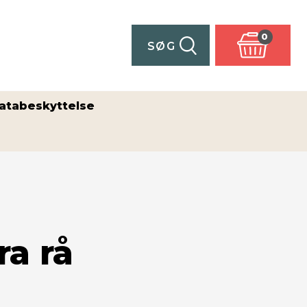
0
SØG
atabeskyttelse
ra rå