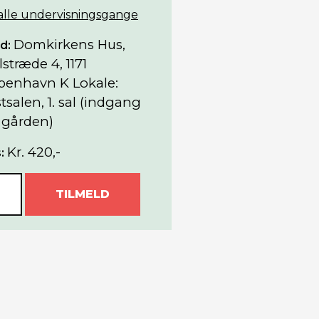
 alle undervisningsgange
Domkirkens Hus,
d:
lstræde 4, 1171
benhavn K Lokale:
tsalen, 1. sal (indgang
 gården)
Kr. 420,-
:
TILMELD