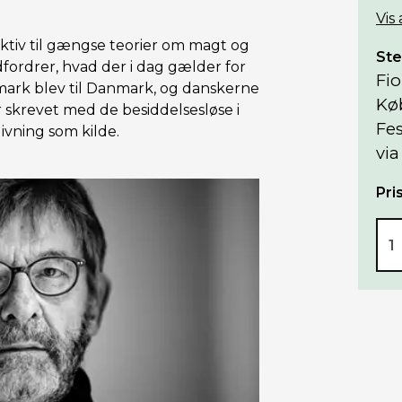
Vis
ktiv til gængse teorier om magt og
Ste
udfordrer, hvad der i dag gælder for
Fio
rk blev til Danmark, og danskerne
Kø
er skrevet med de besiddelsesløse i
Fes
ivning som kilde.
via
Pris