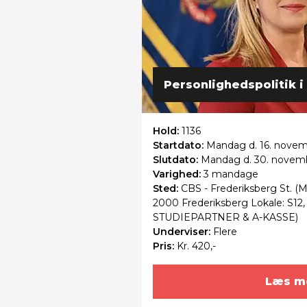
Personlighedspolitik i
Hold:
1136
Startdato:
Mandag
d. 16. novemb
Slutdato:
Mandag
d. 30. novem
Varighed:
3 mandage
Sted:
CBS - Frederiksberg St. (Me
2000 Frederiksberg Lokale: S12,
STUDIEPARTNER & A-KASSE)
Underviser:
Flere
Pris:
Kr. 420,-
Læs m