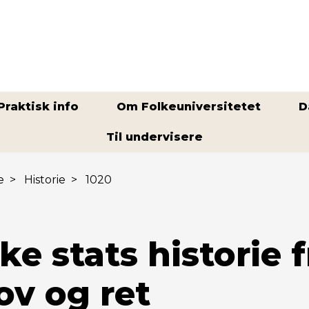
Praktisk info
Om Folkeuniversitetet
D
Til undervisere
e
>
Historie
>
1020
e stats historie f
lov og ret