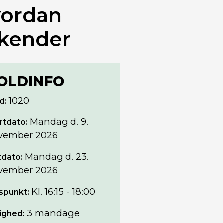
hvordan
 kender
OLDINFO
1020
d:
Mandag
d. 9.
rtdato:
vember 2026
Mandag
d. 23.
tdato:
vember 2026
Kl. 16:15 - 18:00
spunkt:
3 mandage
ighed: