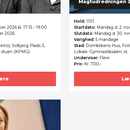
Magtudredningen 2
Hold:
1101
r 2026 kl. 17:15 - 19:00
Startdato:
Mandag
d. 2. no
er 2026
Slutdato:
Mandag
d. 30. n
Varighed:
5 mandage
tro), Solbjerg Plads 3,
Sted:
Domkirkens Hus, Fiol
, stuen (KPMG)
Lokale: Gymnastiksalen, st.
Underviser:
Flere
Pris:
Kr. 700,-
ere
Læ