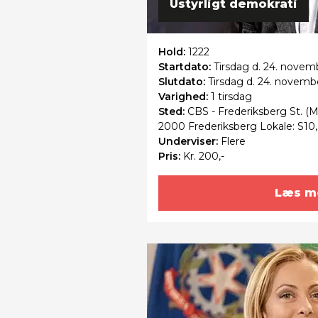
Ustyrligt demokrati
Hold:
1222
Startdato:
Tirsdag
d. 24. novembe
Slutdato:
Tirsdag
d. 24. novemb
Varighed:
1 tirsdag
Sted:
CBS - Frederiksberg St. (Me
2000 Frederiksberg Lokale: S10
Underviser:
Flere
Pris:
Kr. 200,-
Læs m