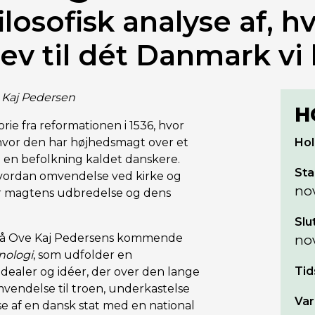
ilosofisk analyse af, 
v til dét Danmark vi
e Kaj Pedersen
H
orie fra reformationen i 1536, hvor
g hvor den har højhedsmagt over et
Hol
 en befolkning kaldet danskere.
Sta
, hvordan omvendelse ved kirke og
no
for magtens udbredelse og dens
Slu
 på Ove Kaj Pedersens kommende
no
nologi
, som udfolder en
Tid
e idealer og idéer, der over den lange
omvendelse til troen, underkastelse
Var
e af en dansk stat med en national