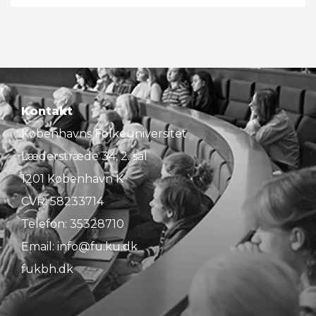
Kontakt
Københavns Folkeuniversitet
Læderstræde 34, 2. sal
1201 København K
CVR: 58233714
Telefon:
35328710
Email:
info@fu.ku.dk
fukbh.dk