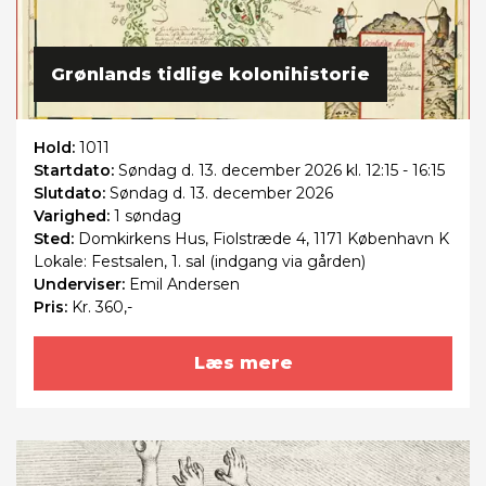
Grønlands tidlige kolonihistorie
Hold:
1011
Startdato:
Søndag
d. 13. december 2026 kl. 12:15 - 16:15
Slutdato:
Søndag
d. 13. december 2026
Varighed:
1 søndag
Sted:
Domkirkens Hus, Fiolstræde 4, 1171 København K
Lokale: Festsalen, 1. sal (indgang via gården)
Underviser:
Emil Andersen
Pris:
Kr. 360,-
Læs mere