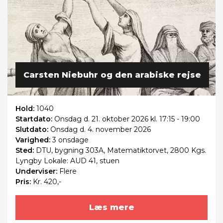
Carsten Niebuhr og den arabiske rejse
Hold:
1040
Startdato:
Onsdag
d. 21. oktober 2026 kl. 17:15 - 19:00
Slutdato:
Onsdag
d. 4. november 2026
Varighed:
3 onsdage
Sted:
DTU, bygning 303A, Matematiktorvet, 2800 Kgs.
Lyngby Lokale: AUD 41, stuen
Underviser:
Flere
Pris:
Kr. 420,-
Læs mere