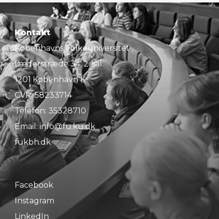
Kontakt
Københavns Folkeuniversitet
Læderstræde 34, 2. sal
1201 København K
CVR: 58233714
Telefon:
35328710
Email:
info@fu.ku.dk
fukbh.dk
Facebook
Instagram
LinkedIn