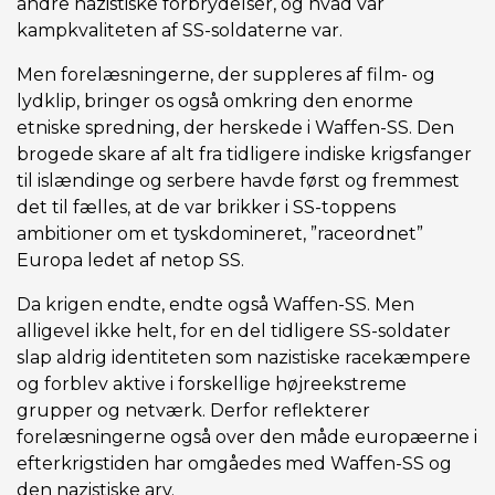
andre nazistiske forbrydelser, og hvad var
kampkvaliteten af SS-soldaterne var.
Men forelæsningerne, der suppleres af film- og
lydklip, bringer os også omkring den enorme
etniske spredning, der herskede i Waffen-SS. Den
brogede skare af alt fra tidligere indiske krigsfanger
til islændinge og serbere havde først og fremmest
det til fælles, at de var brikker i SS-toppens
ambitioner om et tyskdomineret, ”raceordnet”
Europa ledet af netop SS.
Da krigen endte, endte også Waffen-SS. Men
alligevel ikke helt, for en del tidligere SS-soldater
slap aldrig identiteten som nazistiske racekæmpere
og forblev aktive i forskellige højreekstreme
grupper og netværk. Derfor reflekterer
forelæsningerne også over den måde europæerne i
efterkrigstiden har omgåedes med Waffen-SS og
den nazistiske arv.