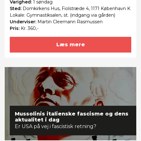
Varighed:
1 søndag
Sted:
Domkirkens Hus, Fiolstræde 4, 1171 København K
Lokale: Gymnastiksalen, st. (indgang via gården)
Underviser:
Martin Cleemann Rasmussen
Pris:
Kr. 360,-
Læs mere
Mussolinis italienske fascisme og dens
aktualitet i dag
Er USA på vej i fascistisk retning?