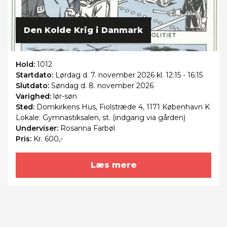
Den Kolde Krig i Danmark
Hold:
1012
Startdato:
Lørdag
d. 7. november 2026 kl. 12:15 - 16:15
Slutdato:
Søndag
d. 8. november 2026
Varighed:
lør-søn
Sted:
Domkirkens Hus, Fiolstræde 4, 1171 København K
Lokale: Gymnastiksalen, st. (indgang via gården)
Underviser:
Rosanna Farbøl
Pris:
Kr. 600,-
Læs mere