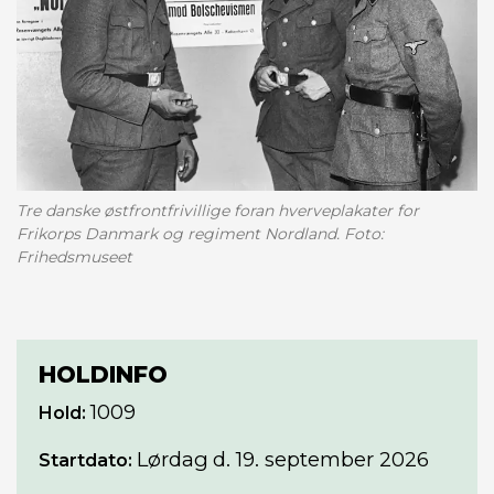
Tre danske østfrontfrivillige foran hverveplakater for
Frikorps Danmark og regiment Nordland. Foto:
Frihedsmuseet
HOLDINFO
1009
Hold:
Lørdag
d. 19. september 2026
Startdato: