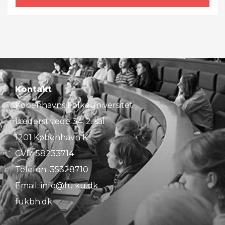
Kontakt
Københavns Folkeuniversitet
Læderstræde 34, 2. sal
1201 København K
CVR: 58233714
Telefon:
35328710
Email:
info@fu.ku.dk
fukbh.dk