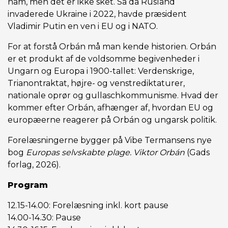
ham, men det er ikke sket. Så da Rusland
invaderede Ukraine i 2022, havde præsident
Vladimir Putin en ven i EU og i NATO.
For at forstå Orbán må man kende historien. Orbán
er et produkt af de voldsomme begivenheder i
Ungarn og Europa i 1900-tallet: Verdenskrige,
Trianontraktat, højre- og venstrediktaturer,
nationale oprør og gullaschkommunisme. Hvad der
kommer efter Orbán, afhænger af, hvordan EU og
europæerne reagerer på Orbán og ungarsk politik.
Forelæsningerne bygger på Vibe Termansens nye
bog
Europas selvskabte plage. Viktor Orbán
(Gads
forlag, 2026).
Program
12.15-14.00: Forelæsning inkl. kort pause
14.00-14.30: Pause