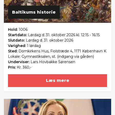
Baltikums historie
Hold:
1006
Startdato:
Lørdag
d. 31. oktober 2026 kl. 12:15 - 16:15
Slutdato:
Lørdag
d. 31. oktober 2026
Varighed:
1 lørdag
Sted:
Domkirkens Hus, Fiolstræde 4, 1171 København K
Lokale: Gymnastiksalen, st. (indgang via gården)
Underviser:
Lars Hovbakke Sørensen
Pris:
Kr. 360,-
Læs mere