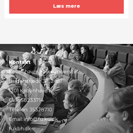
Læs mere
Kontakt
Københavns Folkeuniversitet
Læderstræde 34, 2. sal
1201 København K
CVR: 58233714
Telefon:
35328710
Email:
info@fu.ku.dk
fukbh.dk