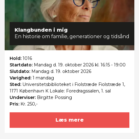
Klangbunden i mig
En historie om familie, generationer og tidsånd
Hold:
1016
Startdato:
Mandag
d. 19. oktober 2026 kl. 16:15 - 19:00
Slutdato:
Mandag
d. 19. oktober 2026
Varighed:
1 mandag
Sted:
Universitetsbiblioteket i Fiolstræde Fiolstræde 1,
1171 København K Lokale: Foredragssalen, 1. sal
Underviser:
Birgitte Possing
Pris:
Kr. 250,-
Læs mere