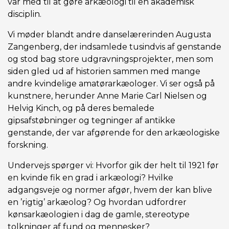
var med til at gøre arkæologi til en akademisk
disciplin.
Vi møder blandt andre danselærerinden Augusta
Zangenberg, der indsamlede tusindvis af genstande
og stod bag store udgravningsprojekter, men som
siden gled ud af historien sammen med mange
andre kvindelige amatørarkæologer. Vi ser også på
kunstnere, herunder Anne Marie Carl Nielsen og
Helvig Kinch, og på deres bemalede
gipsafstøbninger og tegninger af antikke
genstande, der var afgørende for den arkæologiske
forskning.
Undervejs spørger vi: Hvorfor gik der helt til 1921 før
en kvinde fik en grad i arkæologi? Hvilke
adgangsveje og normer afgør, hvem der kan blive
en ’rigtig’ arkæolog? Og hvordan udfordrer
kønsarkæologien i dag de gamle, stereotype
tolkninger af fund og mennesker?