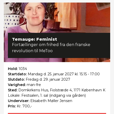
Temauge: Feminist
Fortællinger om frihed fra den franske
revolution til MeToo
Hold:
1034
Startdato:
Mandag
d. 25. januar 2027 kl. 15:15 - 17:00
Slutdato:
Fredag
d. 29. januar 2027
Varighed:
man-fre
Sted:
Domkirkens Hus, Fiolstræde 4, 1171 København K
Lokale: Festsalen, 1. sal (indgang via gården)
Underviser:
Elisabeth Møller Jensen
Pris:
Kr. 700,-