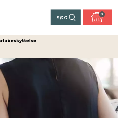
0
SØG
atabeskyttelse