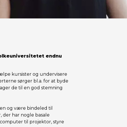
Folkeuniversitetet endnu
 hjælpe kursister og undervisere
terne sørger bl.a. for at byde
rager de til en god stemning
en og være bindeled til
, der har nogle basale
omputer til projektor, styre