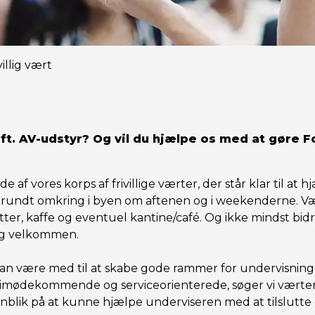
villig vært
 ift. AV-udstyr? Og vil du hjælpe os med at gøre 
e af vores korps af frivillige værter, der står klar til at
g rundt omkring i byen om aftenen og i weekenderne. Vær
etter, kaffe og eventuel kantine/café. Og ikke mindst bid
 sig velkommen.
 kan være med til at skabe gode rammer for undervisning
 imødekommende og serviceorienterede, søger vi værter
lik på at kunne hjælpe underviseren med at tilslutte c