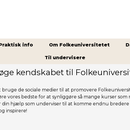
Praktisk info
Om Folkeuniversitetet
D
Til undervisere
Praktisk om undervisning
>
Sociale medier
ge kendskabet til Folkeuniversit
t bruge de sociale medier til at promovere Folkeunive
gøre vo­res bedste for at synliggøre så mange kurser som 
r din hjælp som underviser til at komme endnu bredere u
g inspirere!