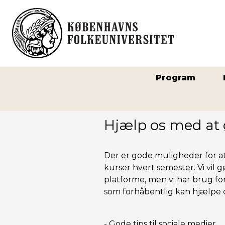
Program
Forside
>
Til undervisere
>
Hjælp os med at ø
Der er gode muligheder for a
kurser hvert semester. Vi vil 
platforme, men vi har brug fo
som forhåbentlig kan hjælpe o
-
Gode tips til sociale medier