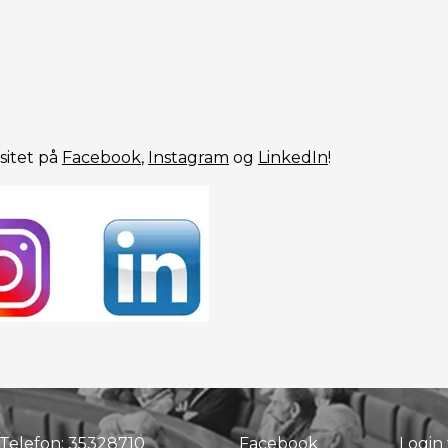
sitet på
Facebook
,
Instagram
og
LinkedIn
!
Telefon:
35328710
Facebook
Login 