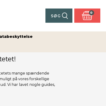
0
SØG
atabeskyttelse
etet!
rsitetets mange spændende
muligt på vores forskellige
d. Vi har lavet nogle guides,