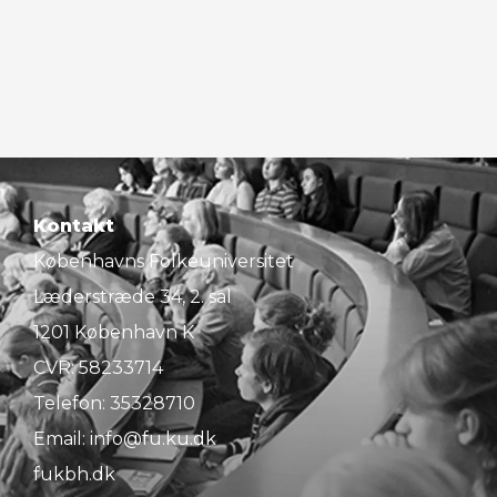
Kontakt
Københavns Folkeuniversitet
Læderstræde 34, 2. sal
1201 København K
CVR: 58233714
Telefon:
35328710
Email:
info@fu.ku.dk
fukbh.dk