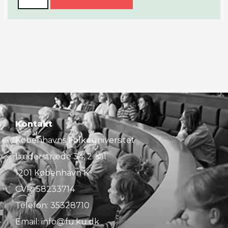
Kontakt
Københavns Folkeuniversitet
Læderstræde 34, 2. sal
1201 København K
CVR: 58233714
Telefon:
35328710
Email:
info@fu.ku.dk