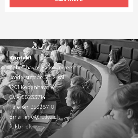
Kontakt
Københavns Folkeuniversitet
Læderstræde 34, 2. sal
1201 København K
CVR: 58233714
Telefon:
35328710
Email:
info@fu.ku.dk
fukbh.dk