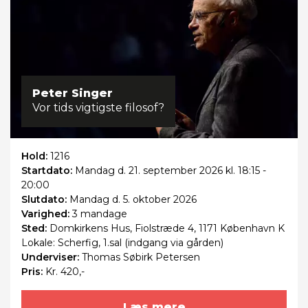
Peter Singer
Vor tids vigtigste filosof?
Hold:
1216
Startdato:
Mandag
d. 21. september 2026 kl. 18:15 -
20:00
Slutdato:
Mandag
d. 5. oktober 2026
Varighed:
3 mandage
Sted:
Domkirkens Hus, Fiolstræde 4, 1171 København K
Lokale: Scherfig, 1.sal (indgang via gården)
Underviser:
Thomas Søbirk Petersen
Pris:
Kr. 420,-
Læs mere