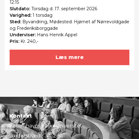
12:15
Slutdato:
Torsdag
d. 17. september 2026
Varighed:
1 torsdag
Sted:
Byvandring, Mødested: Hjørnet af Nørrevoldgade
og Frederiksborggade
Underviser:
Hans Henrik Appel
Pris:
Kr. 240,-
Læs mere
Kontakt
Københavns Folkeuniversitet
Læderstræde 34, 2. sal