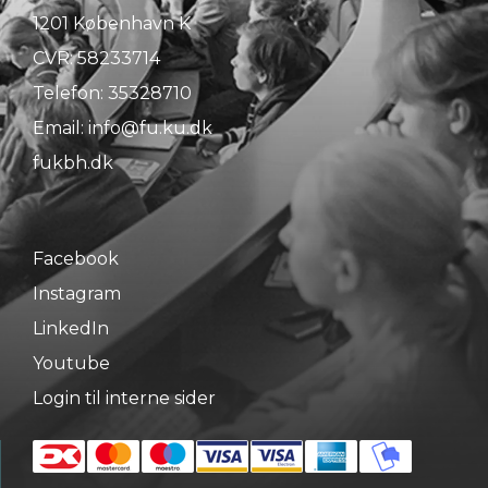
1201 København K
CVR: 58233714
Telefon:
35328710
Email:
info@fu.ku.dk
fukbh.dk
Facebook
Instagram
LinkedIn
Youtube
Login til interne sider