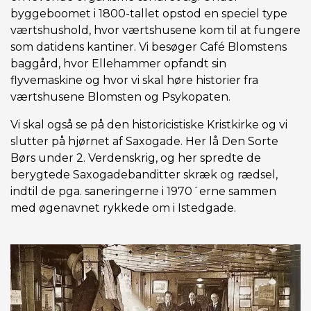
byggeboomet i 1800-tallet opstod en speciel type
værtshushold, hvor værtshusene kom til at fungere
som datidens kantiner. Vi besøger Café Blomstens
baggård, hvor Ellehammer opfandt sin
flyvemaskine og hvor vi skal høre historier fra
værtshusene Blomsten og Psykopaten.
Vi skal også se på den historicistiske Kristkirke og vi
slutter på hjørnet af Saxogade. Her lå Den Sorte
Børs under 2. Verdenskrig, og her spredte de
berygtede Saxogadebanditter skræk og rædsel,
indtil de pga. saneringerne i 1970´erne sammen
med øgenavnet rykkede om i Istedgade.