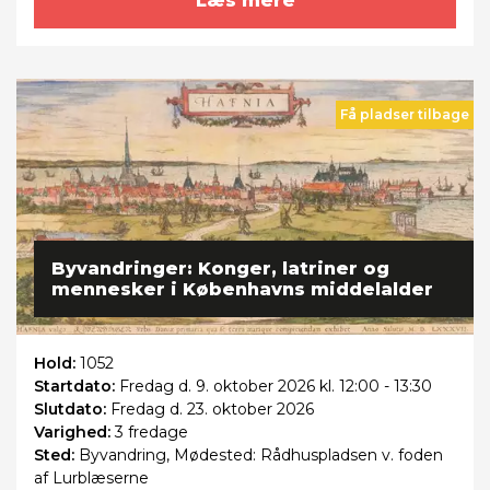
Læs mere
Få pladser tilbage
Byvandringer: Konger, latriner og
mennesker i Københavns middelalder
Hold:
1052
Startdato:
Fredag
d. 9. oktober 2026 kl. 12:00 - 13:30
Slutdato:
Fredag
d. 23. oktober 2026
Varighed:
3 fredage
Sted:
Byvandring, Mødested: Rådhuspladsen v. foden
af Lurblæserne