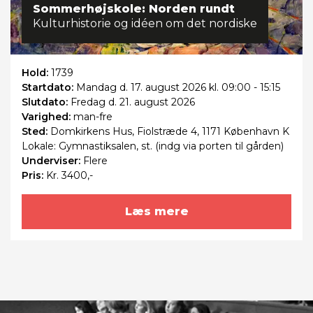
Sommerhøjskole: Norden rundt
Kulturhistorie og idéen om det nordiske
Hold:
1739
Startdato:
Mandag
d. 17. august 2026 kl. 09:00 - 15:15
Slutdato:
Fredag
d. 21. august 2026
Varighed:
man-fre
Sted:
Domkirkens Hus, Fiolstræde 4, 1171 København K
Lokale: Gymnastiksalen, st. (indg via porten til gården)
Underviser:
Flere
Pris:
Kr. 3400,-
Læs mere