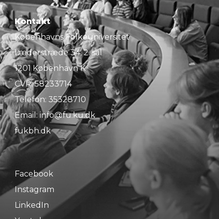
Kontakt
Københavns Folkeuniversitet
Læderstræde 34, 2. sal
1201 København K
CVR: 58233714
Telefon:
35328710
Email:
info@fu.ku.dk
fukbh.dk
Facebook
Instagram
LinkedIn