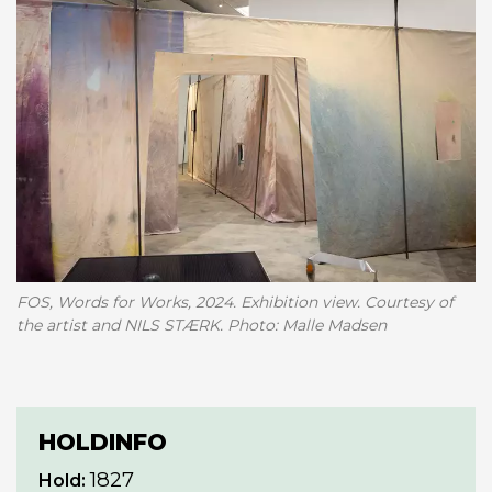
FOS, Words for Works, 2024. Exhibition view. Courtesy of
the artist and NILS STÆRK. Photo: Malle Madsen
HOLDINFO
1827
Hold: