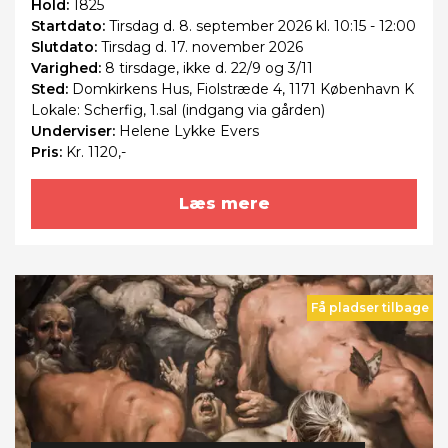
Hold:
1825
Startdato:
Tirsdag
d. 8. september 2026 kl. 10:15 - 12:00
Slutdato:
Tirsdag
d. 17. november 2026
Varighed:
8 tirsdage, ikke d. 22/9 og 3/11
Sted:
Domkirkens Hus, Fiolstræde 4, 1171 København K
Lokale: Scherfig, 1.sal (indgang via gården)
Underviser:
Helene Lykke Evers
Pris:
Kr. 1120,-
Læs mere
Få pladser tilbage