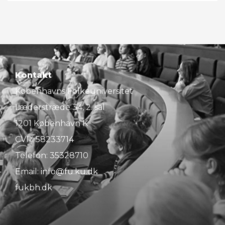
Kontakt
Københavns Folkeuniversitet
Læderstræde 34, 2. sal
1201 København K
CVR: 58233714
Telefon:
35328710
Email:
info@fu.ku.dk
fukbh.dk