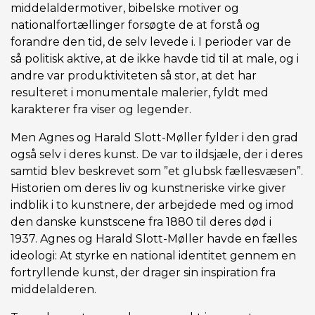
middelaldermotiver, bibelske motiver og
nationalfortællinger forsøgte de at forstå og
forandre den tid, de selv levede i. I perioder var de
så politisk aktive, at de ikke havde tid til at male, og i
andre var produktiviteten så stor, at det har
resulteret i monumentale malerier, fyldt med
karakterer fra viser og legender.
Men Agnes og Harald Slott-Møller fylder i den grad
også selv i deres kunst. De var to ildsjæle, der i deres
samtid blev beskrevet som ”et glubsk fællesvæsen”.
Historien om deres liv og kunstneriske virke giver
indblik i to kunstnere, der arbejdede med og imod
den danske kunstscene fra 1880 til deres død i
1937. Agnes og Harald Slott-Møller havde en fælles
ideologi: At styrke en national identitet gennem en
fortryllende kunst, der drager sin inspiration fra
middelalderen.