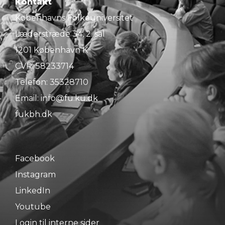
Kontakt
Københavns Folkeuniversitet
Læderstræde 34, 2. sal
1201 København K
CVR: 58233714
Telefon:
35328710
Email:
info@fu.ku.dk
fukbh.dk
Facebook
Instagram
LinkedIn
Youtube
Login til interne sider