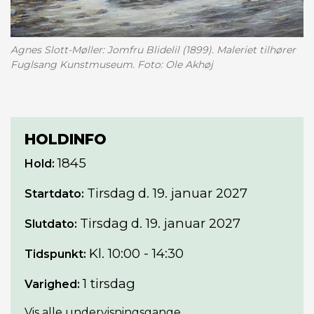
Agnes Slott-Møller: Jomfru Blidelil (1899). Maleriet tilhører
Fuglsang Kunstmuseum. Foto: Ole Akhøj
HOLDINFO
1845
Hold:
Tirsdag
d. 19. januar 2027
Startdato:
Tirsdag
d. 19. januar 2027
Slutdato:
Kl. 10:00 - 14:30
Tidspunkt:
1 tirsdag
Varighed:
Vis alle undervisningsgange