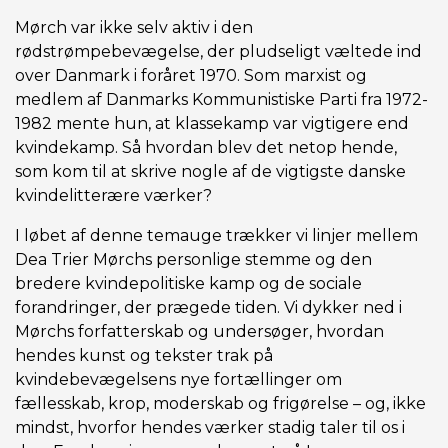
Mørch var ikke selv aktiv i den
rødstrømpebevægelse, der pludseligt væltede ind
over Danmark i foråret 1970. Som marxist og
medlem af Danmarks Kommunistiske Parti fra 1972-
1982 mente hun, at klassekamp var vigtigere end
kvindekamp. Så hvordan blev det netop hende,
som kom til at skrive nogle af de vigtigste danske
kvindelitterære værker?
I løbet af denne temauge trækker vi linjer mellem
Dea Trier Mørchs personlige stemme og den
bredere kvindepolitiske kamp og de sociale
forandringer, der prægede tiden. Vi dykker ned i
Mørchs forfatterskab og undersøger, hvordan
hendes kunst og tekster trak på
kvindebevægelsens nye fortællinger om
fællesskab, krop, moderskab og frigørelse – og, ikke
mindst, hvorfor hendes værker stadig taler til os i