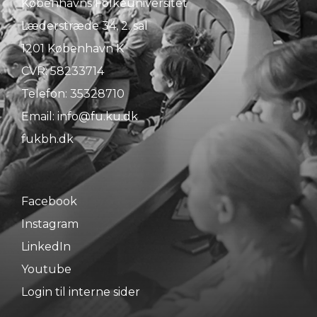
Københavns Folkeuniversitet
Læderstræde 34, 2. sal
1201 København K
CVR: 58233714
Telefon:
35328710
Email:
info@fu.ku.dk
fukbh.dk
Facebook
Instagram
LinkedIn
Youtube
Login til interne sider