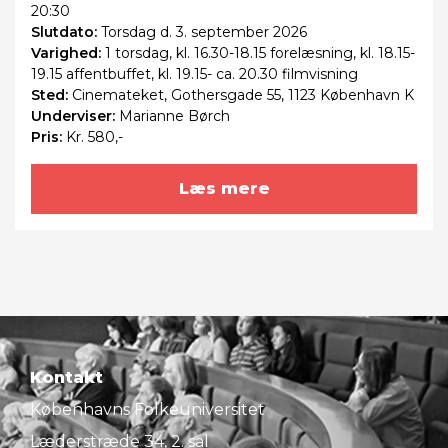
20:30
Slutdato:
Torsdag
d. 3. september 2026
Varighed:
1 torsdag, kl. 16.30-18.15 forelæsning, kl. 18.15-
19.15 affentbuffet, kl. 19.15- ca. 20.30 filmvisning
Sted:
Cinemateket, Gothersgade 55, 1123 København K
Underviser:
Marianne Børch
Pris:
Kr. 580,-
Læs mere
Kontakt
Københavns Folkeuniversitet
Læderstræde 34, 2. sal