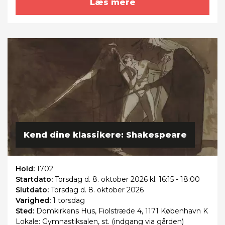
Læs mere
Kend dine klassikere: Shakespeare
Hold:
1702
Startdato:
Torsdag
d. 8. oktober 2026 kl. 16:15 - 18:00
Slutdato:
Torsdag
d. 8. oktober 2026
Varighed:
1 torsdag
Sted:
Domkirkens Hus, Fiolstræde 4, 1171 København K
Lokale: Gymnastiksalen, st. (indgang via gården)