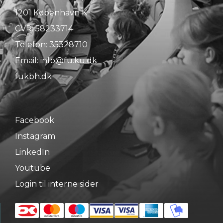
1201 København K
CVR: 58233714
Telefon:
35328710
Email:
info@fu.ku.dk
fukbh.dk
Facebook
Instagram
LinkedIn
Youtube
Login til interne sider