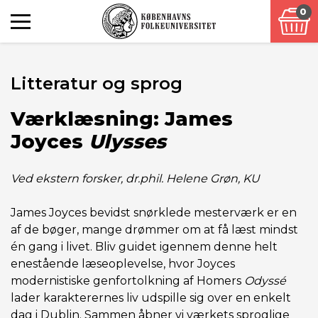
0
Litteratur og sprog
Værklæsning: James
Joyces
Ulysses
Ved ekstern forsker, dr.phil. Helene Grøn, KU
James Joyces bevidst snørklede mesterværk er en
af de bøger, mange drømmer om at få læst mindst
én gang i livet. Bliv guidet igennem denne helt
enestående læseoplevelse, hvor Joyces
modernistiske genfortolkning af Homers
Odyssé
lader karakterernes liv udspille sig over en enkelt
dag i Dublin. Sammen åbner vi værkets sproglige