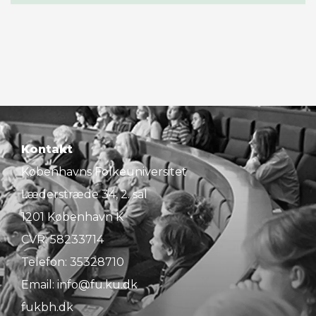
Kontakt
Københavns Folkeuniversitet
Læderstræde 34, 2. sal
1201 København K
CVR: 58233714
Telefon:
35328710
Email:
info@fu.ku.dk
fukbh.dk