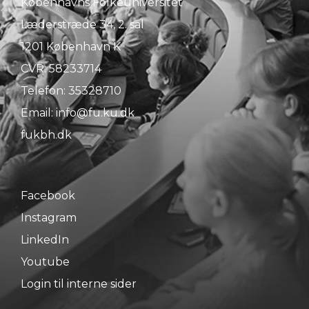
Københavns Folkeuniversitet
Læderstræde 34, 2. sal
1201 København K
CVR: 58233714
Telefon:
35328710
Email:
info@fu.ku.dk
fukbh.dk
Facebook
Instagram
LinkedIn
Youtube
Login til interne sider