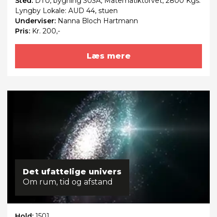
Sted:
DTU, bygning 303A, Matematiktorvet, 2800 Kgs.
Lyngby Lokale: AUD 44, stuen
Underviser:
Nanna Bloch Hartmann
Pris:
Kr. 200,-
Læs mere
Det ufattelige univers
Om rum, tid og afstand
Hold:
1501