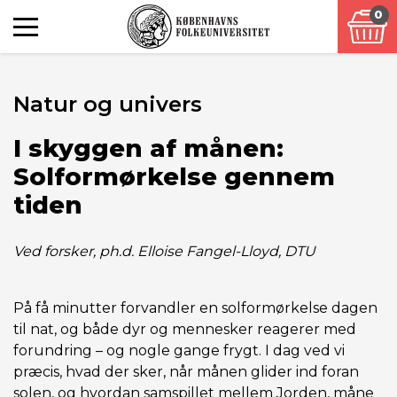
0
Natur og univers
I skyggen af månen:
Solformørkelse gennem
tiden
Ved forsker, ph.d. Elloise Fangel-Lloyd, DTU
På få minutter forvandler en solformørkelse dagen
til nat, og både dyr og mennesker reagerer med
forundring – og nogle gange frygt. I dag ved vi
præcis, hvad der sker, når månen glider ind foran
solen, og hvordan samspillet mellem Jorden, måne