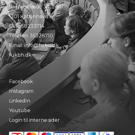
Læderstræde 34, 2. sal
1201 København K
CVR: 58233714
Telefon:
35328710
Email:
info@fu.ku.dk
fukbh.dk
Facebook
Instagram
LinkedIn
Youtube
Login til interne sider