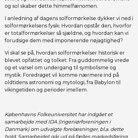
og sol skaber dette himmelfænomen.
I anledning af dagens solformørkelse dykker vi ned i
solformørkelsens fysik: Hvordan opstår den, hvorfor
er totalformørkelser så sjældne, og hvordan kan vi
forudsige dem med imponerende nøjagtighed?
Vi skal se på, hvordan solformørkelser historisk er
blevet opfattet og tolket: Fra guddommelig vrede
og et varsel om undergang til symbolisme og
mystik. Foredraget vil komme nærmere ind på
oldtidens astronomi og mytologi, fra Babylon til
vikingetiden og perioder imellem.
Københavns Folkeuniversitet har indgået et
samarbejde med IDA (Ingeniørforeningen i
Danmark) om udvalgte forelæsninger, bl.a. dette
hold. Samarbejdet går ud på fælles markedsføring.