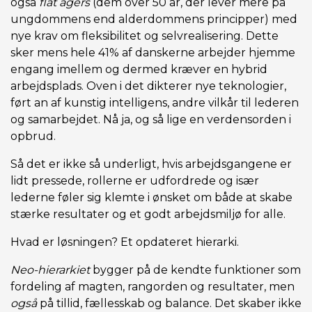
også
flat agers
(dem over 50 år, der lever mere på
ungdommens end alderdommens principper) med
nye krav om fleksibilitet og selvrealisering. Dette
sker mens hele 41% af danskerne arbejder hjemme
engang imellem og dermed kræver en hybrid
arbejdsplads. Oven i det dikterer nye teknologier,
ført an af kunstig intelligens, andre vilkår til lederen
og samarbejdet. Nå ja, og så lige en verdensorden i
opbrud.
Så det er ikke så underligt, hvis arbejdsgangene er
lidt pressede, rollerne er udfordrede og især
lederne føler sig klemte i ønsket om både at skabe
stærke resultater og et godt arbejdsmiljø for alle.
Hvad er løsningen? Et opdateret hierarki.
Neo-hierarkiet
bygger på de kendte funktioner som
fordeling af magten, rangorden og resultater, men
også
på tillid, fællesskab og balance. Det skaber ikke