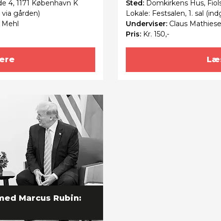
de 4, 1171 København K
Sted:
Domkirkens Hus, Fiol
g via gården)
Lokale: Festsalen, 1. sal (in
 Mehl
Underviser:
Claus Mathies
Pris:
Kr. 150,-
ere
Læ
med Marcus Rubin: