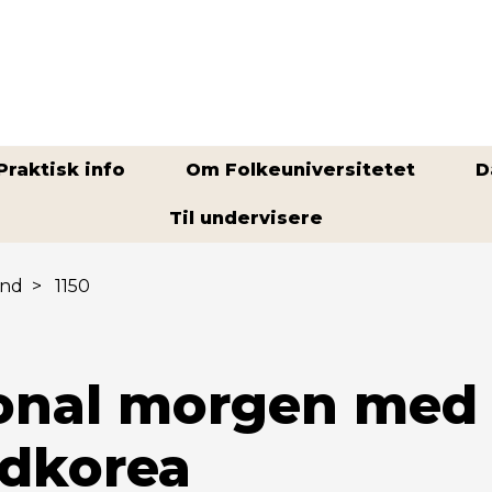
Praktisk info
Om Folkeuniversitetet
D
Til undervisere
nd
>
1150
ional morgen med
ydkorea