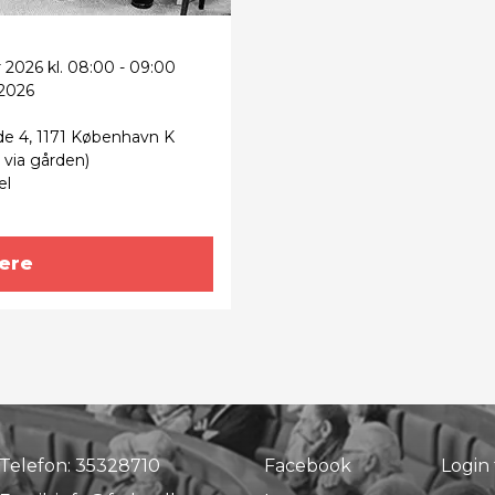
 2026 kl. 08:00 - 09:00
 2026
de 4, 1171 København K
g via gården)
el
ere
Telefon:
35328710
Facebook
Login 