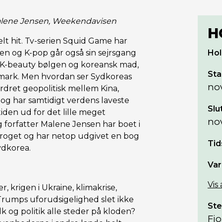
Malene Jensen, Weekendavisen
H
lt hit. Tv-serien Squid Game har
en og K-pop går også sin sejrsgang
Hol
å K-beauty bølgen og koreansk mad,
Sta
nmark. Men hvordan ser Sydkoreas
no
rdret geopolitisk mellem Kina,
og har samtidigt verdens laveste
Slu
iden ud for det lille meget
no
 forfatter Malene Jensen har boet i
proget og har netop udgivet en bog
Tid
ydkorea.
Var
Vis
 krigen i Ukraine, klimakrise,
Trumps uforudsigelighed slet ikke
Ste
lk og politik alle steder på kloden?
Fio