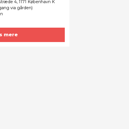
stræde 4, 1171 København K
dgang via gården)
en
s mere