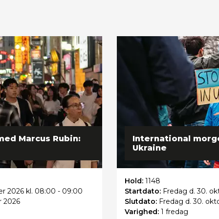
med Marcus Rubin:
International mor
Ukraine
Hold:
1148
r 2026 kl. 08:00 - 09:00
Startdato:
Fredag
d. 30. ok
r 2026
Slutdato:
Fredag
d. 30. okt
Varighed:
1 fredag