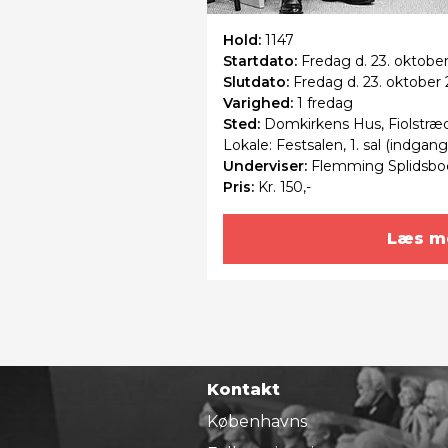
Hold:
1147
Startdato:
Fredag
d. 23. oktober
Slutdato:
Fredag
d. 23. oktober
Varighed:
1 fredag
Sted:
Domkirkens Hus, Fiolstræ
Lokale: Festsalen, 1. sal (indgan
Underviser:
Flemming Splidsbo
Pris:
Kr. 150,-
Læs m
Kontakt
Københavns