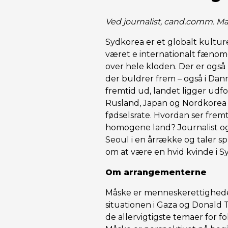
Ved journalist, cand.comm. 
Sydkorea er et globalt kulture
været e internationalt fænom
over hele kloden. Der er ogs
der buldrer frem – også i Da
fremtid ud, landet ligger udfo
Rusland, Japan og Nordkorea 
fødselsrate. Hvordan ser fremt
homogene land? Journalist og
Seoul i en årrække og taler s
om at være en hvid kvinde i S
Om arrangementerne
Måske er menneskerettigheder,
situationen i Gaza og Donald 
de allervigtigste temaer for fo