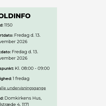
OLDINFO
1150
d:
Fredag
d. 13.
rtdato:
vember 2026
Fredag
d. 13.
tdato:
vember 2026
Kl. 08:00 - 09:00
spunkt:
1 fredag
ighed:
 alle undervisningsgange
Domkirkens Hus,
d:
lstræde 4, 1171