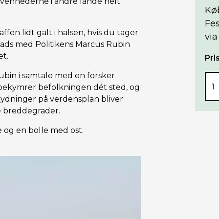
ivenhederne i andre lande helt
Kø
Fes
ffen lidt galt i halsen, hvis du tager
via
ds med Politikens Marcus Rubin
et.
Pris
 Rubin i samtale med en forsker
 bekymrer befolkningen dét sted, og
ydninger på verdensplan bliver
e breddegrader.
e og en bolle med ost.