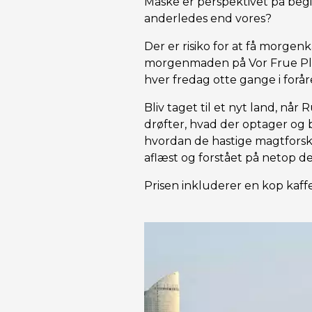
Måske er perspektivet på beg
anderledes end vores?
Der er risiko for at få morgenka
morgenmaden på Vor Frue Pla
hver fredag otte gange i forår
Bliv taget til et nyt land, når
drøfter, hvad der optager og
hvordan de hastige magtforsk
aflæst og forstået på netop d
Prisen inkluderer en kop kaff