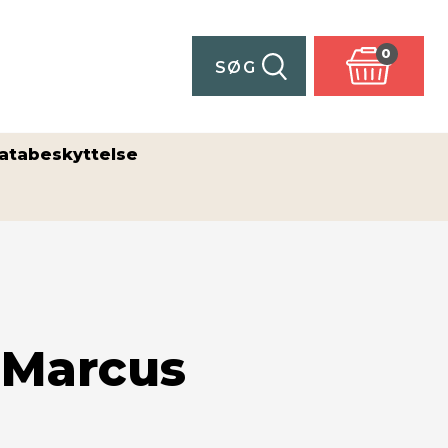
0
SØG
atabeskyttelse
 Marcus