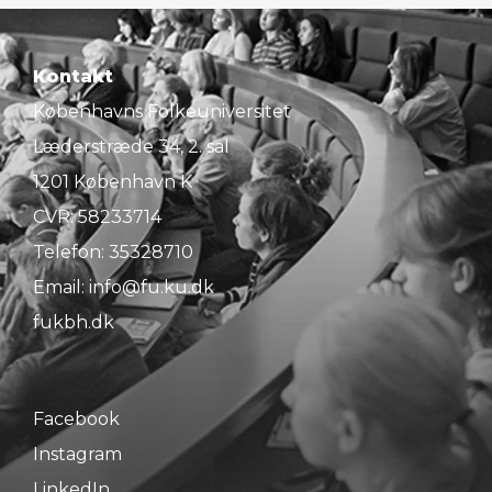
Kontakt
Københavns Folkeuniversitet
Læderstræde 34, 2. sal
1201 København K
CVR: 58233714
Telefon:
35328710
Email:
info@fu.ku.dk
fukbh.dk
Facebook
Instagram
LinkedIn