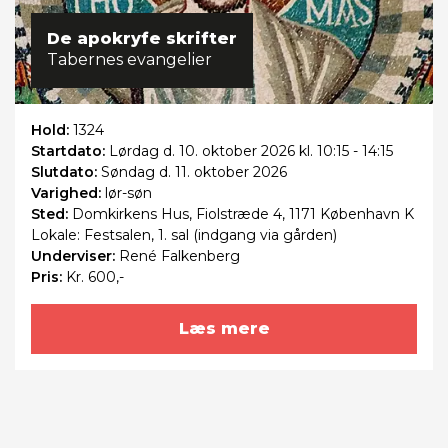
De apokryfe skrifter
Tabernes evangelier
Hold:
1324
Startdato:
Lørdag
d. 10. oktober 2026 kl. 10:15 - 14:15
Slutdato:
Søndag
d. 11. oktober 2026
Varighed:
lør-søn
Sted:
Domkirkens Hus, Fiolstræde 4, 1171 København K
Lokale: Festsalen, 1. sal (indgang via gården)
Underviser:
René Falkenberg
Pris:
Kr. 600,-
Læs mere