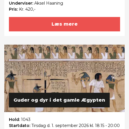
Underviser:
Aksel Haaning
Pris:
Kr. 420,-
Læs mere
Guder og dyr i det gamle Ægypten
Hold:
1043
Startdato:
Tirsdag
d. 1. september 2026 kl. 18:15 - 20:00