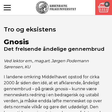
0
Tro og eksistens
Gnosis
Det frelsende åndelige gennembrud
Ved lektor em., mag.art. Jørgen Podemann
Sørensen, KU
I landene omkring Middelhavet opstod for cirka
2000 år siden den idé, at et afklarende, åndeligt
gennembrud – på græsk
gnosis
– kunne være
menneskets redning i en bedragerisk og ustabil
verden, ja måske endda løfte mennesket op over
dets normale vilkår og gøre det udødeligt. Den