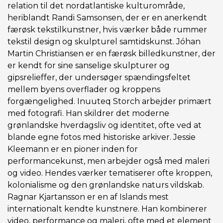
relation til det nordatlantiske kulturområde,
heriblandt Randi Samsonsen, der er en anerkendt
færøsk tekstilkunstner, hvis værker både rummer
tekstil design og skulpturel samtidskunst. Jóhan
Martin Christiansen er en færøsk billedkunstner, der
er kendt for sine sanselige skulpturer og
gipsrelieffer, der undersøger spændingsfeltet
mellem byens overflader og kroppens
forgængelighed. Inuuteq Storch arbejder primært
med fotografi. Han skildrer det moderne
grønlandske hverdagsliv og identitet, ofte ved at
blande egne fotos med historiske arkiver. Jessie
Kleemann er en pioner inden for
performancekunst, men arbejder også med maleri
og video. Hendes værker tematiserer ofte kroppen,
kolonialisme og den grønlandske naturs vildskab.
Ragnar Kjartansson er en af Islands mest
internationalt kendte kunstnere. Han kombinerer
video, performance og maleri, ofte med et element