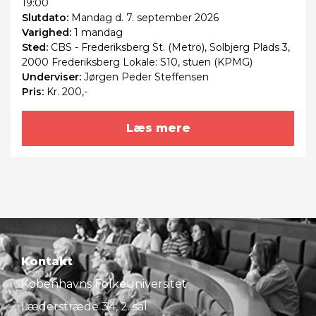
19:00
Slutdato:
Mandag
d. 7. september 2026
Varighed:
1 mandag
Sted:
CBS - Frederiksberg St. (Metro), Solbjerg Plads 3,
2000 Frederiksberg Lokale: S10, stuen (KPMG)
Underviser:
Jørgen Peder Steffensen
Pris:
Kr. 200,-
Læs mere
Kontakt
Københavns Folkeuniversitet
Læderstræde 34, 2. sal