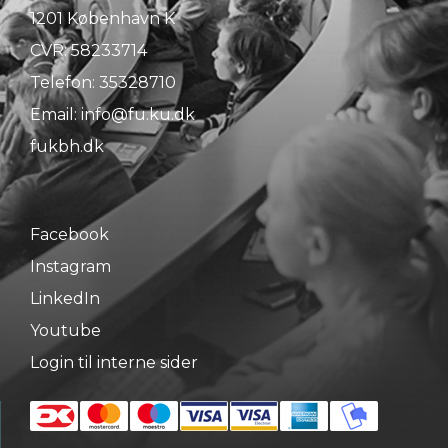
1201 København K
CVR: 58233714
Telefon:
35328710
Email:
info@fu.ku.dk
fukbh.dk
Facebook
Instagram
LinkedIn
Youtube
Login til interne sider