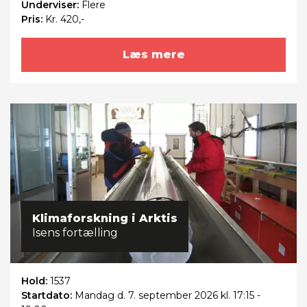
Underviser:
Flere
Pris:
Kr. 420,-
Læs mere
Klimaforskning i Arktis
Isens fortælling
Hold:
1537
Startdato:
Mandag
d. 7. september 2026 kl. 17:15 -