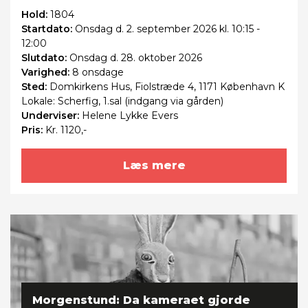
Hold:
1804
Startdato:
Onsdag
d. 2. september 2026 kl. 10:15 -
12:00
Slutdato:
Onsdag
d. 28. oktober 2026
Varighed:
8 onsdage
Sted:
Domkirkens Hus, Fiolstræde 4, 1171 København K
Lokale: Scherfig, 1.sal (indgang via gården)
Underviser:
Helene Lykke Evers
Pris:
Kr. 1120,-
Læs mere
Morgenstund: Da kameraet gjorde