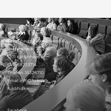
Kontakt
Københavns Folkeuniversitet
Læderstræde 34, 2. sal
1201 København K
CVR: 58233714
Telefon:
35328710
Email:
info@fu.ku.dk
fukbh.dk
Facebook