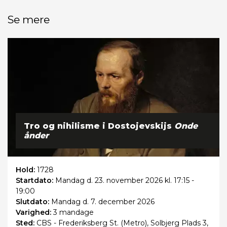
Se mere
Tro og nihilisme i Dostojevskijs
Onde
ånder
Hold:
1728
Startdato:
Mandag
d. 23. november 2026 kl. 17:15 -
19:00
Slutdato:
Mandag
d. 7. december 2026
Varighed:
3 mandage
Sted:
CBS - Frederiksberg St. (Metro), Solbjerg Plads 3,