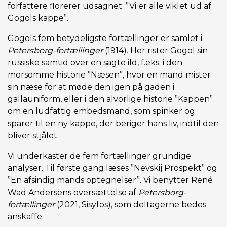
forfattere florerer udsagnet: ”Vi er alle viklet ud af
Gogols kappe”.
Gogols fem betydeligste fortællinger er samlet i
Petersborg-fortællinger
(1914). Her rister Gogol sin
russiske samtid over en sagte ild, f.eks. i den
morsomme historie ”Næsen”
,
hvor en mand mister
sin næse for at møde den igen på gaden i
gallauniform, eller i den alvorlige historie ”Kappen”
om en ludfattig embedsmand, som spinker og
sparer til en ny kappe, der beriger hans liv, indtil den
bliver stjålet.
Vi underkaster de fem fortællinger grundige
analyser. Til første gang læses ”Nevskij Prospekt” og
”En afsindig mands optegnelser”. Vi benytter René
Wad Andersens oversættelse af
Petersborg-
fortællinger
(2021, Sisyfos), som deltagerne bedes
anskaffe.