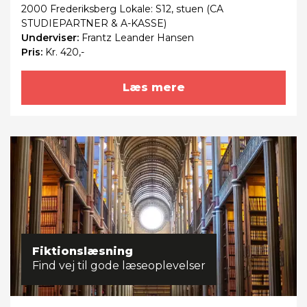
2000 Frederiksberg Lokale: S12, stuen (CA
STUDIEPARTNER & A-KASSE)
Underviser:
Frantz Leander Hansen
Pris:
Kr. 420,-
Læs mere
Fiktionslæsning
Find vej til gode læseoplevelser