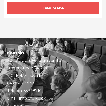
Læs mere
Kontakt
Københavns Folkeuniversitet
Læderstræde 34, 2. sal
1201 København K
CVR: 58233714
Telefon:
35328710
Email:
info@fu.ku.dk
fukbh.dk