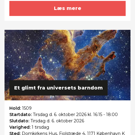
Læs mere
Et glimt fra universets barndom
Hold:
1509
Startdato:
Tirsdag
d. 6. oktober 2026 kl. 16:15 - 18:00
Slutdato:
Tirsdag
d. 6. oktober 2026
Varighed:
1 tirsdag
Sted:
Domkirkens Hus, Fiolstræde 4, 1171 København K