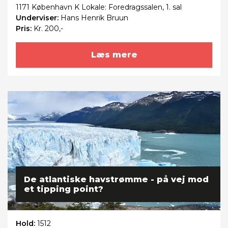
1171 København K Lokale: Foredragssalen, 1. sal
Underviser:
Hans Henrik Bruun
Pris:
Kr. 200,-
Læs mere
De atlantiske havstrømme - på vej mod
et tipping point?
Hold:
1512