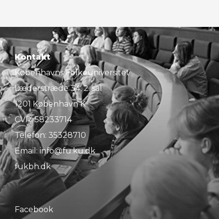
Kontakt
Københavns Folkeuniversitet
Læderstræde 34, 2. sal
1201 København K
CVR: 58233714
Telefon:
35328710
Email:
info@fu.ku.dk
fukbh.dk
Facebook