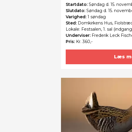
Startdato:
Søndag
d. 15. novembe
Slutdato:
Søndag
d. 15. novemb
Varighed:
1 søndag
Sted:
Domkirkens Hus, Fiolstræ
Lokale: Festsalen, 1. sal (indgan
Underviser:
Frederik Leck Fisch
Pris:
Kr. 360,-
Læs m