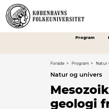
Program
Forside
>
Program
>
Natur 
Natur og univers
Mesozoiku
geologi f