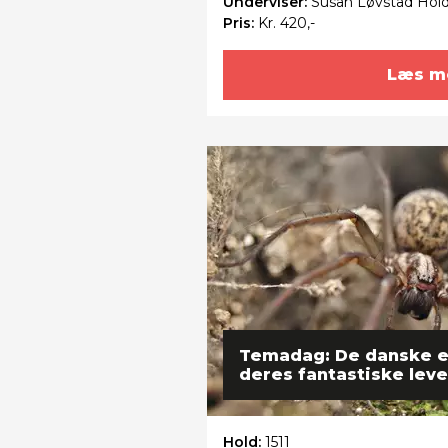
Underviser:
Susan Løvstad Hol
Pris:
Kr. 420,-
Læs m
Temadag: De danske 
deres fantastiske leve
Hold:
1511