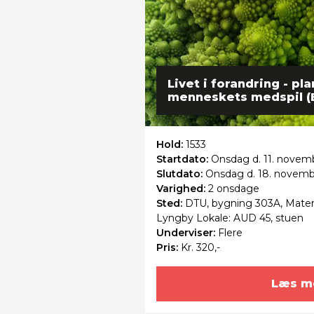
Livet i forandring - pl
menneskets medspil (
Hold:
1533
Startdato:
Onsdag
d. 11. novemb
Slutdato:
Onsdag
d. 18. novem
Varighed:
2 onsdage
Sted:
DTU, bygning 303A, Matem
Lyngby Lokale: AUD 45, stuen
Underviser:
Flere
Pris:
Kr. 320,-
Læs m