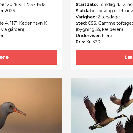
r 2026 kl. 12:15 - 16:15
Startdato:
Torsdag
d. 12. n
er 2026
Slutdato:
Torsdag
d. 19. n
Varighed:
2 torsdage
de 4, 1171 København K
Sted:
CSS, Gammeltoftsgade 
g via gården)
(bygning 35, kælderen)
er
Underviser:
Flere
Pris:
Kr. 320,-
ere
Læ