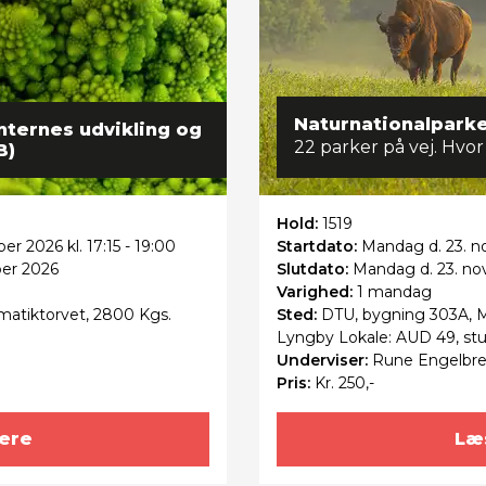
Naturnationalparke
anternes udvikling og
22 parker på vej. Hvor
B)
Hold:
1519
er 2026 kl. 17:15 - 19:00
Startdato:
Mandag
d. 23. n
ber 2026
Slutdato:
Mandag
d. 23. n
Varighed:
1 mandag
atiktorvet, 2800 Kgs.
Sted:
DTU, bygning 303A, M
Lyngby Lokale: AUD 49, st
Underviser:
Rune Engelbre
Pris:
Kr. 250,-
ere
Læ