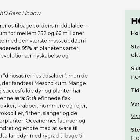
PhD Bent Lindow
H
r os tilbage Jordens middelalder –
m for mellem 252 og 66 millioner
Hol
te med den værste masseuddøen i
Sta
raderede 95% af planetens arter,
ok
 evolutionær nyskabelse og
Slu
 ”dinosaurernes tidsalder”, men de
no
 der fandtes i Mesozoikum. Mange
Tid
g succesfulde dyr og planter har
enne æra: Strålefinnede fisk,
Var
okker, krabber, hummere og rejer,
rokodiller, firben, slanger og de
Vis
rplanter. Oceanernes faunaer og
ret og endte med at svare til
Ste
dte landdyr med rygrad tilbage til
Fio