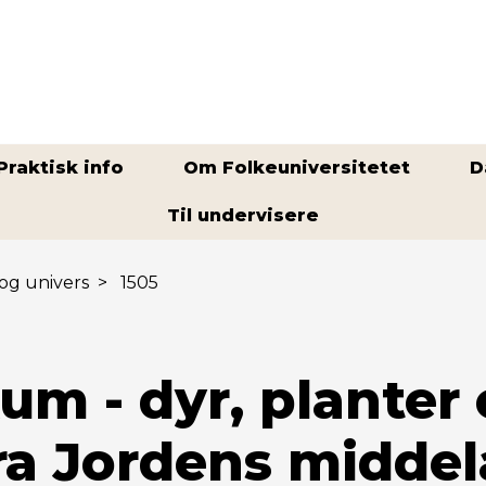
Praktisk info
Om Folkeuniversitetet
D
Til undervisere
og univers
>
1505
m - dyr, planter
ra Jordens middel