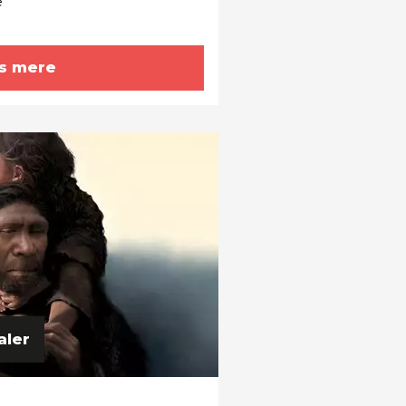
e
s mere
aler