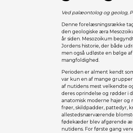
Ved palæontolog og geolog, 
Denne forelæsningsrække tage
den geologiske æra Mesozoiku
år siden. Mesozoikum begynd
Jordens historie, der både ud
men også udløste en bølge af
mangfoldighed.
Perioden er alment kendt som
var kun en af mange grupper,
af nutidens mest velkendte o
deres oprindelse og rødder i d
anatomisk moderne hajer og r
frøer, skildpadder, pattedyr, k
allestedsnærværende blomste
fødekæder blev afgørende ænd
nutidens. For første gang ven