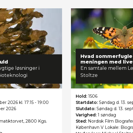
Hvad sommerfugle 
uld
meningen med live
ygtige løsninger i
En samtale mellem Le
bioteknologi
Stoltze
Hold:
1506
er 2026 kl. 17:15 - 19:00
Startdato:
Søndag
d. 13. s
ber 2026
Slutdato:
Søndag
d. 13. se
Varighed:
1 søndag
atiktorvet, 2800 Kgs.
Sted:
Nordisk Film Biografer
København V Lokale: Biogra