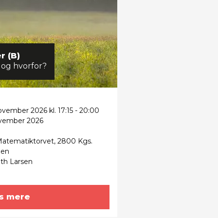
r (B)
 og hvorfor?
ovember 2026 kl. 17:15 - 20:00
ovember 2026
atematiktorvet, 2800 Kgs.
uen
th Larsen
s mere