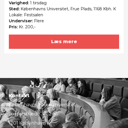
Varighed:
1 tirsdag
Sted:
Københavns Universitet, Frue Plads, 1168 Kbh. K
Lokale: Festsalen
Underviser:
Flere
Pris:
Kr. 200,-
Læs mere
Kontakt
Københavns Folkeuniversitet
Læderstræde 34, 2. sal
1201 København K