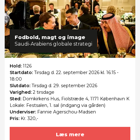
Fodbold, magt og image
Saudi-Arabiens globale strategi
Hold:
1126
Startdato:
Tirsdag
d. 22. september 2026 kl. 16:15 -
18:00
Slutdato:
Tirsdag
d. 29. september 2026
Varighed:
2 tirsdage
Sted:
Domkirkens Hus, Fiolstræde 4, 1171 København K
Lokale: Festsalen, 1. sal (indgang via gården)
Underviser:
Fannie Agerschou-Madsen
Pris:
Kr. 320,-
Læs mere