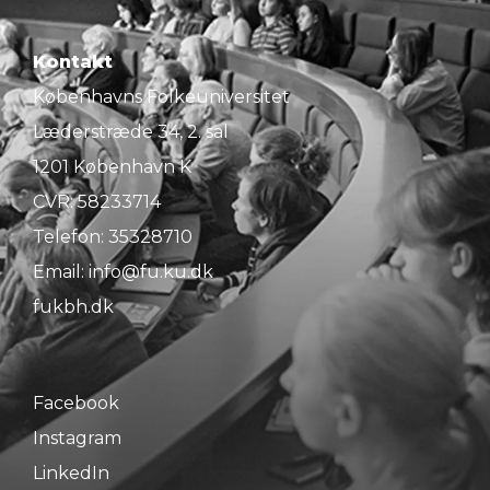
Kontakt
Københavns Folkeuniversitet
Læderstræde 34, 2. sal
1201 København K
CVR: 58233714
Telefon:
35328710
Email:
info@fu.ku.dk
fukbh.dk
Facebook
Instagram
LinkedIn