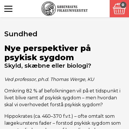
0
Sundhed
Nye perspektiver på
psykisk sygdom
Skyld, skæbne eller biologi?
Ved professor, ph.d. Thomas Werge, KU
Omkring 82 % af befolkningen vil på et tidspunkt i
livet blive ramt af psykisk sygdom – men hvordan
skal vi overhovedet forstå psykisk sygdom?
Hippokrates (ca. 460–370 f.v.t.) – ofte omtalt som
lægekunstens fader – forstod psykisk sygdom som