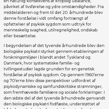
en naturlig konsekvens af kropslig ubalance,
påvirket af livsførelse og ydre omstændigheder. Fra
middelalderen og frem til det 20. århundrede blev
denne forståelse i vidt omfang fortrængt af
opfattelser af psykisk sygdom som udtryk for
menneskelig svaghed, utilregnelighed, ondskab
eller besættelse.
I begyndelsen af det tyvende århundrede blev den
biologiske psykiatri styrket gennem etableringen af
forskningsmiljøer i blandt andet Tyskland og
Danmark, hvor systematiske familie- og
tvillingestudier lagde grunden for en genetisk
forståelse af psykisk sygdom. Op gennem 1960’erne
og 70’erne blev disse perspektiver udfordret af
psykodynamiske og samfundskritiske strømninger,
som fremhævede familiære og sociale forklaringer. I
den sidste del af det tyvende århundrede genvandt
den biologiske psykiatri fodfæste, understøttet af