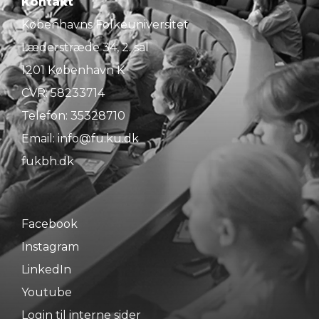
Kontakt
Københavns Folkeuniversitet
Læderstræde 34, 2. sal
1201 København K
CVR: 58233714
Telefon:
35328710
Email:
info@fu.ku.dk
fukbh.dk
Facebook
Instagram
LinkedIn
Youtube
Login til interne sider