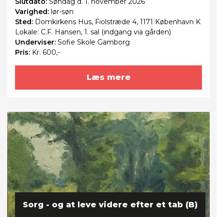
Slutdato:
Søndag
d. 1. november 2026
Varighed:
lør-søn
Sted:
Domkirkens Hus, Fiolstræde 4, 1171 København K
Lokale: C.F. Hansen, 1. sal (indgang via gården)
Underviser:
Sofie Skole Gamborg
Pris:
Kr. 600,-
Læs mere
Sorg - og at leve videre efter et tab (B)