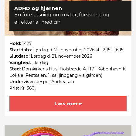
ADHD og hjernen
En forelæsning om myter, forskning og
effekter af medicin
Hold:
1427
Startdato:
Lørdag
d. 21. november 2026 kl. 12:15 - 16:15
Slutdato:
Lørdag
d. 21. november 2026
Varighed:
1 lørdag
Sted:
Domkirkens Hus, Fiolstræde 4, 1171 København K
Lokale: Festsalen, 1. sal (indgang via gården)
Underviser:
Jesper Andreasen
Pris:
Kr. 360,-
Læs mere