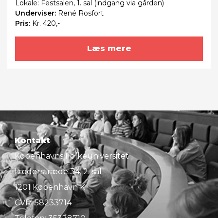
Lokale: Festsalen, 1. sal (indgang via gården)
Underviser:
René Rosfort
Pris:
Kr. 420,-
Læs mere
Kontakt
Københavns Folkeuniversitet
Læderstræde 34, 2. sal
1201 København K
CVR: 58233714