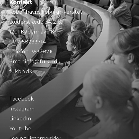
Kontakt
Københavns Folkeuniversitet
Læderstræde 34, 2. sal
1201 København K
CVR: 58233714
Telefon:
35328710
Email:
info@fu.ku.dk
fukbh.dk
Facebook
Instagram
LinkedIn
Youtube
Login til interne sider