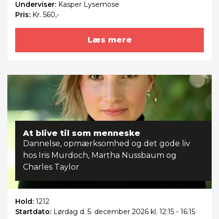
Underviser:
Kasper Lysemose
Pris:
Kr. 560,-
Læs mere
At blive til som menneske
Dannelse, opmærksomhed og det gode liv
hos Iris Murdoch, Martha Nussbaum og
Charles Taylor
Hold:
1212
Startdato:
Lørdag
d. 5. december 2026 kl. 12:15 - 16:15