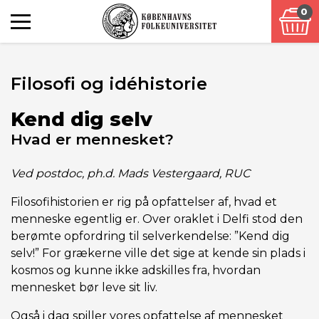
0
Filosofi og idéhistorie
Kend dig selv
Hvad er mennesket?
Ved postdoc, ph.d. Mads Vestergaard, RUC
Filosofihistorien er rig på opfattelser af, hvad et
menneske egentlig er. Over oraklet i Delfi stod den
berømte opfordring til selverkendelse: ”Kend dig
selv!” For grækerne ville det sige at kende sin plads i
kosmos og kunne ikke adskilles fra, hvordan
mennesket bør leve sit liv.
Også i dag spiller vores opfattelse af mennesket