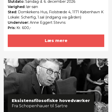
Slutdato:
Søndag
d. 6. december 2026
Varighed:
lør-søn
Sted:
Domkirkens Hus, Fiolstræde 4, 1171 København K
Lokale: Scherfig, 1.sal (indgang via gården)
Underviser:
Anne Eggert Stevns
Pris:
Kr. 600,-
Læs mere
Eksistensfilosofiske hovedværker
Fra Schopenhauer til Sartre