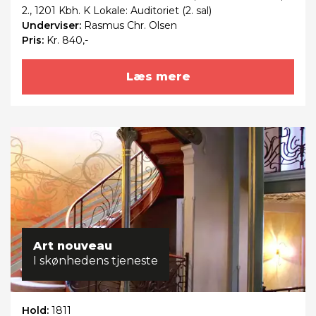
2., 1201 Kbh. K Lokale: Auditoriet (2. sal)
Underviser:
Rasmus Chr. Olsen
Pris:
Kr. 840,-
Læs mere
Art nouveau
I skønhedens tjeneste
Hold:
1811