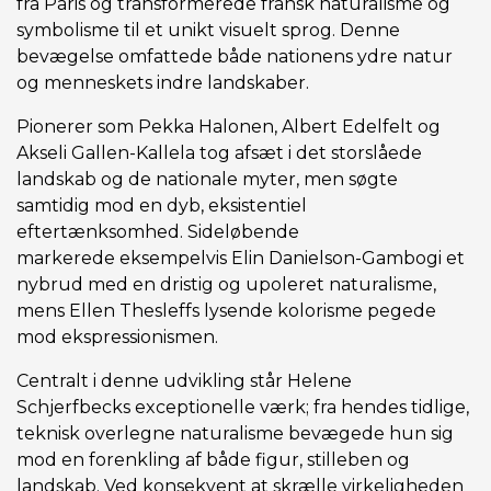
fra Paris og transformerede fransk naturalisme og
symbolisme til et unikt visuelt sprog. Denne
bevægelse omfattede både nationens ydre natur
og menneskets indre landskaber.
Pionerer som Pekka Halonen, Albert Edelfelt og
Akseli Gallen-Kallela tog afsæt i det storslåede
landskab og de nationale myter, men søgte
samtidig mod en dyb, eksistentiel
eftertænksomhed. Sideløbende
markerede eksempelvis Elin Danielson-Gambogi et
nybrud med en dristig og upoleret naturalisme,
mens Ellen Thesleffs lysende kolorisme pegede
mod ekspressionismen.
Centralt i denne udvikling står Helene
Schjerfbecks exceptionelle værk; fra hendes tidlige,
teknisk overlegne naturalisme bevægede hun sig
mod en forenkling af både figur, stilleben og
landskab. Ved konsekvent at skrælle virkeligheden