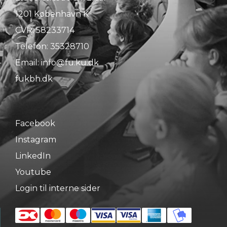
1201 København K
CVR: 58233714
Telefon:
35328710
Email:
info@fu.ku.dk
fukbh.dk
Facebook
Instagram
LinkedIn
Youtube
Login til interne sider