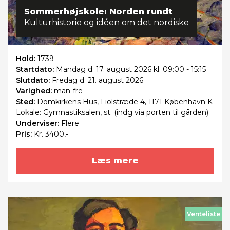
Sommerhøjskole: Norden rundt
Kulturhistorie og idéen om det nordiske
Hold:
1739
Startdato:
Mandag
d. 17. august 2026 kl. 09:00 - 15:15
Slutdato:
Fredag
d. 21. august 2026
Varighed:
man-fre
Sted:
Domkirkens Hus, Fiolstræde 4, 1171 København K
Lokale: Gymnastiksalen, st. (indg via porten til gården)
Underviser:
Flere
Pris:
Kr. 3400,-
Læs mere
Venteliste